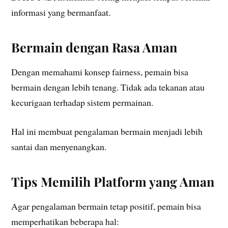
informasi yang bermanfaat.
Bermain dengan Rasa Aman
Dengan memahami konsep fairness, pemain bisa
bermain dengan lebih tenang. Tidak ada tekanan atau
kecurigaan terhadap sistem permainan.
Hal ini membuat pengalaman bermain menjadi lebih
santai dan menyenangkan.
Tips Memilih Platform yang Aman
Agar pengalaman bermain tetap positif, pemain bisa
memperhatikan beberapa hal: