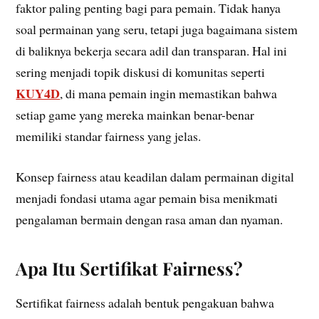
faktor paling penting bagi para pemain. Tidak hanya
soal permainan yang seru, tetapi juga bagaimana sistem
di baliknya bekerja secara adil dan transparan. Hal ini
sering menjadi topik diskusi di komunitas seperti
KUY4D
, di mana pemain ingin memastikan bahwa
setiap game yang mereka mainkan benar-benar
memiliki standar fairness yang jelas.
Konsep fairness atau keadilan dalam permainan digital
menjadi fondasi utama agar pemain bisa menikmati
pengalaman bermain dengan rasa aman dan nyaman.
Apa Itu Sertifikat Fairness?
Sertifikat fairness adalah bentuk pengakuan bahwa