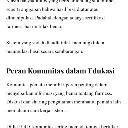
Masih banyak mitos yang beredar tentang slot online,
seperti anggapan bahwa hasil bisa diatur atau
dimanipulasi. Padahal, dengan adanya sertifikasi
fairness, hal ini tidak benar.
Sistem yang sudah diaudit tidak memungkinkan
manipulasi hasil secara sembarangan.
Peran Komunitas dalam Edukasi
Komunitas pemain memiliki peran penting dalam
menyebarkan informasi yang benar tentang fairness.
Diskusi dan sharing pengalaman membantu pemain lain
memahami cara kerja sistem.
Di KUY4D, komunitas sering menjadi tempat bertukar