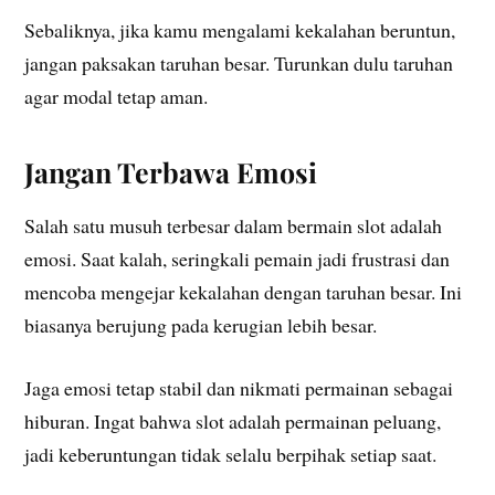
Sebaliknya, jika kamu mengalami kekalahan beruntun,
jangan paksakan taruhan besar. Turunkan dulu taruhan
agar modal tetap aman.
Jangan Terbawa Emosi
Salah satu musuh terbesar dalam bermain slot adalah
emosi. Saat kalah, seringkali pemain jadi frustrasi dan
mencoba mengejar kekalahan dengan taruhan besar. Ini
biasanya berujung pada kerugian lebih besar.
Jaga emosi tetap stabil dan nikmati permainan sebagai
hiburan. Ingat bahwa slot adalah permainan peluang,
jadi keberuntungan tidak selalu berpihak setiap saat.