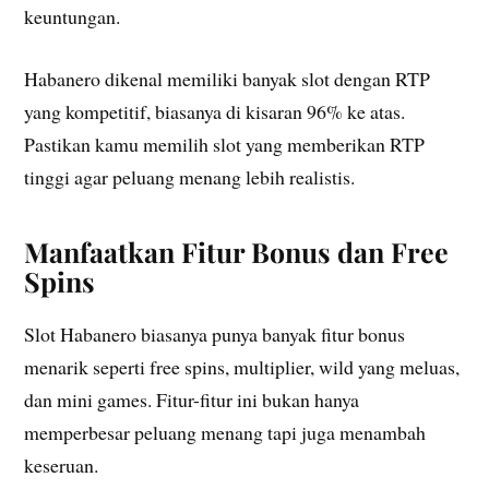
keuntungan.
Habanero dikenal memiliki banyak slot dengan RTP
yang kompetitif, biasanya di kisaran 96% ke atas.
Pastikan kamu memilih slot yang memberikan RTP
tinggi agar peluang menang lebih realistis.
Manfaatkan Fitur Bonus dan Free
Spins
Slot Habanero biasanya punya banyak fitur bonus
menarik seperti free spins, multiplier, wild yang meluas,
dan mini games. Fitur-fitur ini bukan hanya
memperbesar peluang menang tapi juga menambah
keseruan.