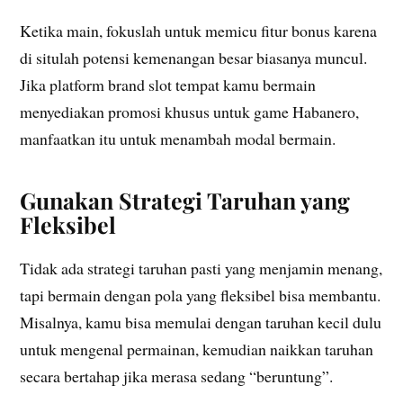
Ketika main, fokuslah untuk memicu fitur bonus karena
di situlah potensi kemenangan besar biasanya muncul.
Jika platform brand slot tempat kamu bermain
menyediakan promosi khusus untuk game Habanero,
manfaatkan itu untuk menambah modal bermain.
Gunakan Strategi Taruhan yang
Fleksibel
Tidak ada strategi taruhan pasti yang menjamin menang,
tapi bermain dengan pola yang fleksibel bisa membantu.
Misalnya, kamu bisa memulai dengan taruhan kecil dulu
untuk mengenal permainan, kemudian naikkan taruhan
secara bertahap jika merasa sedang “beruntung”.