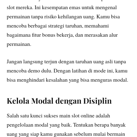
slot mereka. Ini kesempatan emas untuk mengenal
permainan tanpa risiko kehilangan uang. Kamu bisa
mencoba berbagai strategi taruhan, memahami
bagaimana fitur bonus bekerja, dan merasakan alur
permainan.
Jangan langsung terjun dengan taruhan uang asli tanpa
mencoba demo dulu. Dengan latihan di mode ini, kamu
bisa menghindari kesalahan yang bisa menguras modal.
Kelola Modal dengan Disiplin
Salah satu kunci sukses main slot online adalah
pengelolaan modal yang baik. Tentukan berapa banyak
uang yang siap kamu gunakan sebelum mulai bermain