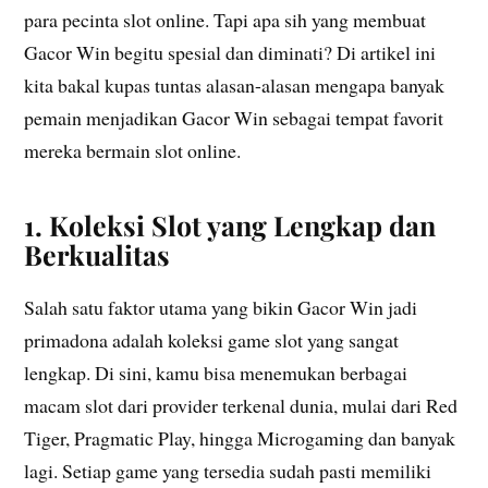
para pecinta slot online. Tapi apa sih yang membuat
Gacor Win begitu spesial dan diminati? Di artikel ini
kita bakal kupas tuntas alasan-alasan mengapa banyak
pemain menjadikan Gacor Win sebagai tempat favorit
mereka bermain slot online.
1. Koleksi Slot yang Lengkap dan
Berkualitas
Salah satu faktor utama yang bikin Gacor Win jadi
primadona adalah koleksi game slot yang sangat
lengkap. Di sini, kamu bisa menemukan berbagai
macam slot dari provider terkenal dunia, mulai dari Red
Tiger, Pragmatic Play, hingga Microgaming dan banyak
lagi. Setiap game yang tersedia sudah pasti memiliki