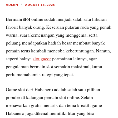
ADMIN
AUGUST 18, 2025
slot
Bermain
online sudah menjadi salah satu hiburan
favorit banyak orang. Keseruan putaran roda yang penuh
warna, suara kemenangan yang menggema, serta
peluang mendapatkan hadiah besar membuat banyak
pemain terus kembali mencoba keberuntungan. Namun,
seperti halnya
slot gacor
permainan lainnya, agar
pengalaman bermain slot semakin maksimal, kamu
perlu memahami strategi yang tepat.
Game slot dari Habanero adalah salah satu pilihan
populer di kalangan pemain slot online. Selain
menawarkan grafis menarik dan tema kreatif, game
Habanero juga dikenal memiliki fitur yang bisa