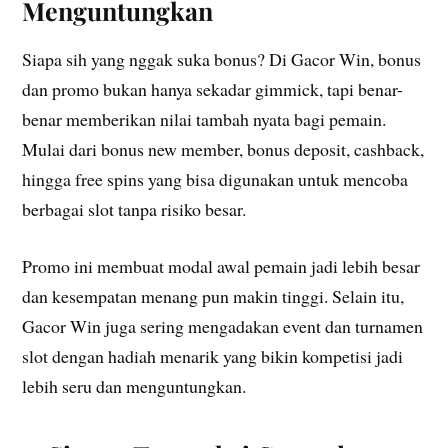
Menguntungkan
Siapa sih yang nggak suka bonus? Di Gacor Win, bonus
dan promo bukan hanya sekadar gimmick, tapi benar-
benar memberikan nilai tambah nyata bagi pemain.
Mulai dari bonus new member, bonus deposit, cashback,
hingga free spins yang bisa digunakan untuk mencoba
berbagai slot tanpa risiko besar.
Promo ini membuat modal awal pemain jadi lebih besar
dan kesempatan menang pun makin tinggi. Selain itu,
Gacor Win juga sering mengadakan event dan turnamen
slot dengan hadiah menarik yang bikin kompetisi jadi
lebih seru dan menguntungkan.