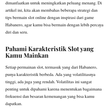
dimanfaatkan untuk meningkatkan peluang menang. Di
artikel ini, kita akan membahas beberapa strategi dan
tips bermain slot online dengan inspirasi dari game
Habanero, agar kamu bisa bermain dengan lebih percaya
diri dan seru.
Pahami Karakteristik Slot yang
Kamu Mainkan
Setiap permainan slot, termasuk yang dari Habanero,
punya karakteristik berbeda. Ada yang volatilitasnya
tinggi, ada juga yang rendah. Volatilitas ini sangat
penting untuk dipahami karena menentukan bagaimana
frekuensi dan besaran kemenangan yang bisa kamu
dapatkan.