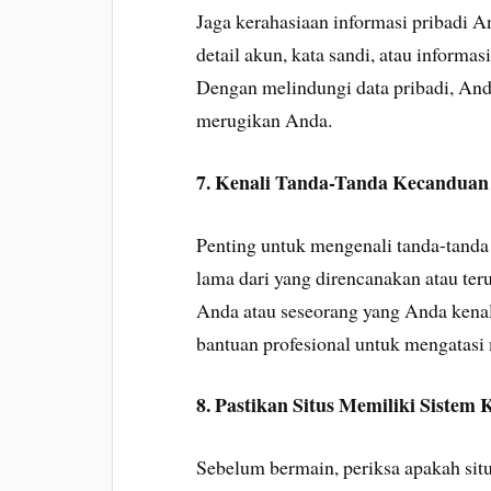
Jaga kerahasiaan informasi pribadi A
detail akun, kata sandi, atau informas
Dengan melindungi data pribadi, And
merugikan Anda.
7. Kenali Tanda-Tanda Kecanduan 
Penting untuk mengenali tanda-tanda 
lama dari yang direncanakan atau te
Anda atau seseorang yang Anda kenal
bantuan profesional untuk mengatasi 
8. Pastikan Situs Memiliki Siste
Sebelum bermain, periksa apakah sit