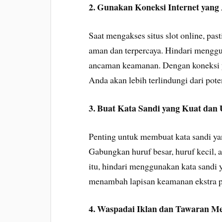
2. Gunakan Koneksi Internet yan
Saat mengakses situs slot online, pa
aman dan terpercaya. Hindari menggu
ancaman keamanan. Dengan koneksi ya
Anda akan lebih terlindungi dari pot
3. Buat Kata Sandi yang Kuat dan
Penting untuk membuat kata sandi yan
Gabungkan huruf besar, huruf kecil, 
itu, hindari menggunakan kata sandi 
menambah lapisan keamanan ekstra 
4. Waspadai Iklan dan Tawaran M