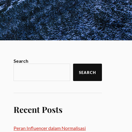
Search
SEARCH
Recent Posts
Peran Influencer dalam Normalisasi