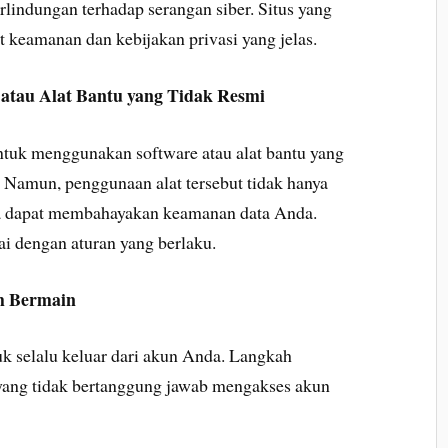
rlindungan terhadap serangan siber. Situs yang
at keamanan dan kebijakan privasi yang jelas.
atau Alat Bantu yang Tidak Resmi
tuk menggunakan software atau alat bantu yang
 Namun, penggunaan alat tersebut tidak hanya
uga dapat membahayakan keamanan data Anda.
ai dengan aturan yang berlaku.
ah Bermain
tuk selalu keluar dari akun Anda. Langkah
yang tidak bertanggung jawab mengakses akun