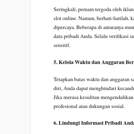
Seringkali, pemain tergoda oleh ikla
slot online. Namun, berhati-hatilah, 
dipercaya. Beberapa di antaranya mu
data pribadi Anda. Selalu verifikasi
sensitif.
5. Kelola Waktu dan Anggaran Be
Tetapkan batas waktu dan anggaran sa
diri, Anda dapat menghindari kecandu
Jika merasa kesulitan mengendalikan 
profesional atau dukungan sosial.
6. Lindungi Informasi Pribadi And