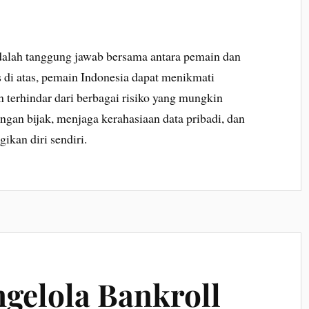
dalah tanggung jawab bersama antara pemain dan
s di atas, pemain Indonesia dapat menikmati
 terhindar dari berbagai risiko yang mungkin
ngan bijak, menjaga kerahasiaan data pribadi, dan
kan diri sendiri.
gelola Bankroll