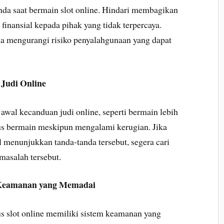
nda saat bermain slot online. Hindari membagikan
i finansial kepada pihak yang tidak terpercaya.
a mengurangi risiko penyalahgunaan yang dapat
Judi Online
awal kecanduan judi online, seperti bermain lebih
rus bermain meskipun mengalami kerugian. Jika
 menunjukkan tanda-tanda tersebut, segera cari
masalah tersebut.
m Keamanan yang Memadai
us slot online memiliki sistem keamanan yang