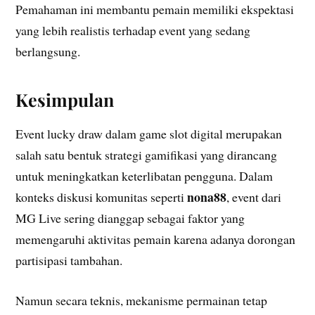
Pemahaman ini membantu pemain memiliki ekspektasi
yang lebih realistis terhadap event yang sedang
berlangsung.
Kesimpulan
Event lucky draw dalam game slot digital merupakan
salah satu bentuk strategi gamifikasi yang dirancang
untuk meningkatkan keterlibatan pengguna. Dalam
nona88
konteks diskusi komunitas seperti
, event dari
MG Live sering dianggap sebagai faktor yang
memengaruhi aktivitas pemain karena adanya dorongan
partisipasi tambahan.
Namun secara teknis, mekanisme permainan tetap