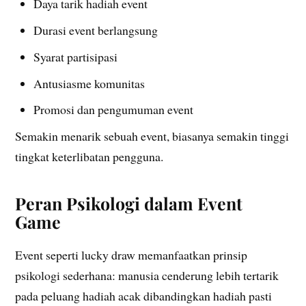
Daya tarik hadiah event
Durasi event berlangsung
Syarat partisipasi
Antusiasme komunitas
Promosi dan pengumuman event
Semakin menarik sebuah event, biasanya semakin tinggi
tingkat keterlibatan pengguna.
Peran Psikologi dalam Event
Game
Event seperti lucky draw memanfaatkan prinsip
psikologi sederhana: manusia cenderung lebih tertarik
pada peluang hadiah acak dibandingkan hadiah pasti