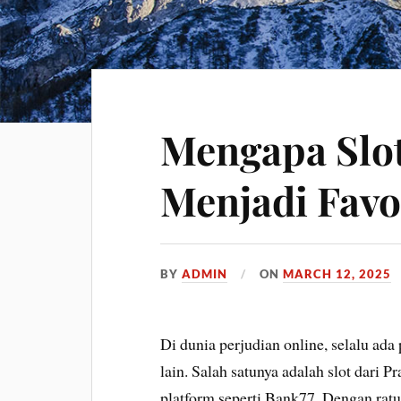
Mengapa Slot
Menjadi Favo
BY
ADMIN
ON
MARCH 12, 2025
Di dunia perjudian online, selalu ad
lain. Salah satunya adalah slot dari P
platform seperti Bank77. Dengan ratus