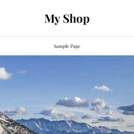
My Shop
Sample Page