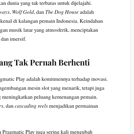
an dunia yang tak terbatas untuk dijelajahi.
ways
,
Wolf Gold
, dan
The Dog House
adalah
ikenal di kalangan pemain Indonesia. Keindahan
gan musik latar yang atmosferik, menciptakan
dan imersif.
yang Tak Pernah Berhenti
agmatic Play adalah komitmennya terhadap inovasi.
ngembangan mesin slot yang menarik, tetapi juga
ang meningkatkan peluang kemenangan pemain.
rs
, dan
cascading reels
menjadikan permainan
eh Pragmatic Play juga sering kali mengubah