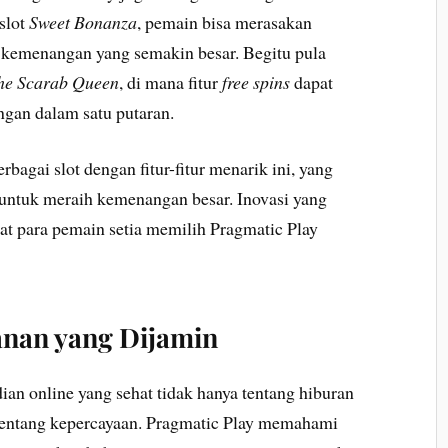
slot
Sweet Bonanza
, pemain bisa merasakan
i kemenangan yang semakin besar. Begitu pula
the Scarab Queen
, di mana fitur
free spins
dapat
gan dalam satu putaran.
agai slot dengan fitur-fitur menarik ini, yang
ntuk meraih kemenangan besar. Inovasi yang
t para pemain setia memilih Pragmatic Play
nan yang Dijamin
an online yang sehat tidak hanya tentang hiburan
 tentang kepercayaan. Pragmatic Play memahami