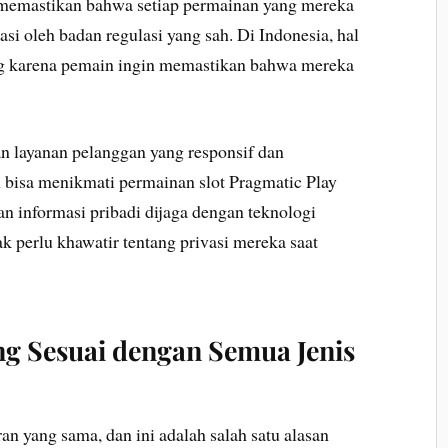
lu memastikan bahwa setiap permainan yang mereka
si oleh badan regulasi yang sah. Di Indonesia, hal
ing karena pemain ingin memastikan bahwa mereka
n layanan pelanggan yang responsif dan
 bisa menikmati permainan slot Pragmatic Play
n informasi pribadi dijaga dengan teknologi
ak perlu khawatir tentang privasi mereka saat
ng Sesuai dengan Semua Jenis
n yang sama, dan ini adalah salah satu alasan