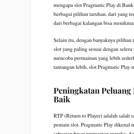
mengapa slot Pragmatic Play di Bank7
berbagai pilihan taruhan, dari yang t
dari berbagai kalangan bisa menikmat
Selain itu, dengan banyaknya pilihan
slot yang paling sesuai dengan seler
mencoba permainan yang lebih seder
tantangan lebih, slot Pragmatic Play
Peningkatan Peluang
Baik
RTP (Return to Player) adalah salah s
pemain slot. Pragmatic Play dikenal
sebagian besar permainan mereka. An