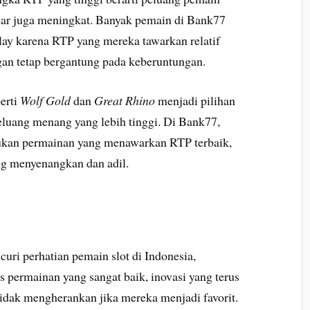
ar juga meningkat. Banyak pemain di Bank77
Play karena RTP yang mereka tawarkan relatif
n tetap bergantung pada keberuntungan.
erti
Wolf Gold
dan
Great Rhino
menjadi pilihan
luang menang yang lebih tinggi. Di Bank77,
kan permainan yang menawarkan RTP terbaik,
g menyenangkan dan adil.
ri perhatian pemain slot di Indonesia,
 permainan yang sangat baik, inovasi yang terus
 tidak mengherankan jika mereka menjadi favorit.