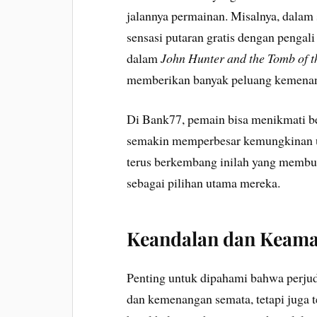
jalannya permainan. Misalnya, dalam 
sensasi putaran gratis dengan pengal
dalam
John Hunter and the Tomb of 
memberikan banyak peluang kemenan
Di Bank77, pemain bisa menikmati berb
semakin memperbesar kemungkinan u
terus berkembang inilah yang membua
sebagai pilihan utama mereka.
Keandalan dan Keama
Penting untuk dipahami bahwa perjudi
dan kemenangan semata, tetapi juga