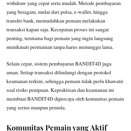
withdraw yang cepat serta mudah. Metode pembayaran
yang beragam, mulai dari pulsa, e-wallet, hingga
transfer bank, memudahkan pemain melakukan
transaksi kapan saja. Kecepatan proses ini sangat
penting, terutama bagi pemain yang ingin langsung
menikmati permainan tanpa harus menunggu lama.
Selain cepat, sistem pembayaran BANDIT4D juga
aman. Setiap transaksi dilindungi dengan protokol
keamanan terkini, sehingga pemain tidak perlu khawatir
soal risiko penipuan. Kepraktisan dan keamanan ini
membuat BANDIT4D dipercaya oleh komunitas pemain
yang serius maupun pemula.
Komunitas Pemain yang Aktif