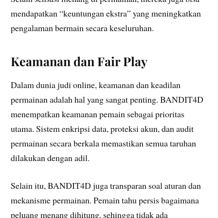
mendapatkan “keuntungan ekstra” yang meningkatkan
pengalaman bermain secara keseluruhan.
Keamanan dan Fair Play
Dalam dunia judi online, keamanan dan keadilan
permainan adalah hal yang sangat penting. BANDIT4D
menempatkan keamanan pemain sebagai prioritas
utama. Sistem enkripsi data, proteksi akun, dan audit
permainan secara berkala memastikan semua taruhan
dilakukan dengan adil.
Selain itu, BANDIT4D juga transparan soal aturan dan
mekanisme permainan. Pemain tahu persis bagaimana
peluang menang dihitung, sehingga tidak ada