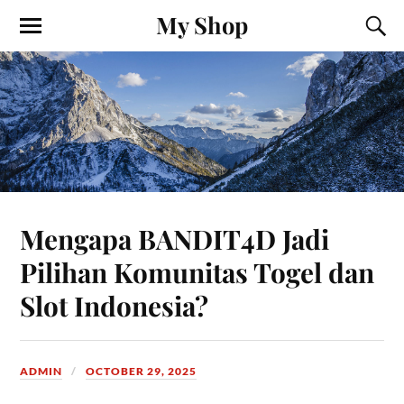
My Shop
Mengapa BANDIT4D Jadi
Pilihan Komunitas Togel dan
Slot Indonesia?
ADMIN
OCTOBER 29, 2025