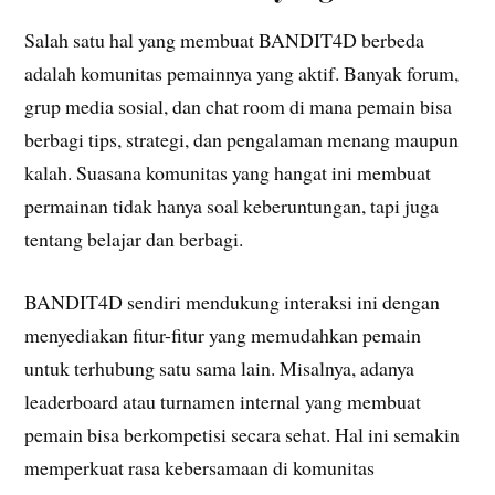
Salah satu hal yang membuat BANDIT4D berbeda
adalah komunitas pemainnya yang aktif. Banyak forum,
grup media sosial, dan chat room di mana pemain bisa
berbagi tips, strategi, dan pengalaman menang maupun
kalah. Suasana komunitas yang hangat ini membuat
permainan tidak hanya soal keberuntungan, tapi juga
tentang belajar dan berbagi.
BANDIT4D sendiri mendukung interaksi ini dengan
menyediakan fitur-fitur yang memudahkan pemain
untuk terhubung satu sama lain. Misalnya, adanya
leaderboard atau turnamen internal yang membuat
pemain bisa berkompetisi secara sehat. Hal ini semakin
memperkuat rasa kebersamaan di komunitas