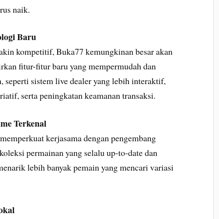
rus naik.
logi Baru
makin kompetitif, Buka77 kemungkinan besar akan
irkan fitur-fitur baru yang mempermudah dan
perti sistem live dealer yang lebih interaktif,
iatif, serta peningkatan keamanan transaksi.
ame Terkenal
 memperkuat kerjasama dengan pengembang
oleksi permainan yang selalu up-to-date dan
n menarik lebih banyak pemain yang mencari variasi
okal