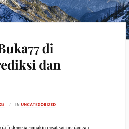
Buka77 di
rediksi dan
025
IN
UNCATEGORIZED
 di Indonesia semakin pesat seiring dengan