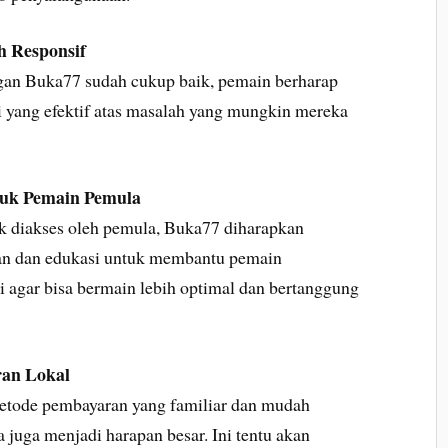
h Responsif
ggan Buka77 sudah cukup baik, pemain berharap
si yang efektif atas masalah yang mungkin mereka
tuk Pemain Pemula
ak diakses oleh pemula, Buka77 diharapkan
an dan edukasi untuk membantu pemain
 agar bisa bermain lebih optimal dan bertanggung
ran Lokal
tode pembayaran yang familiar dan mudah
 juga menjadi harapan besar. Ini tentu akan