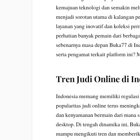
kemajuan teknologi dan semakin melua
menjadi sorotan utama di kalangan p
layanan yang inovatif dan koleksi pe
perhatian banyak pemain dari berbag
sebenarnya masa depan Buka77 di Ind
serta pengamat terkait platform ini? M
Tren Judi Online di I
Indonesia memang memiliki regulasi 
popularitas judi online terus mening
dan kenyamanan bermain dari mana 
desktop. Di tengah dinamika ini, Buk
mampu mengikuti tren dan memberika