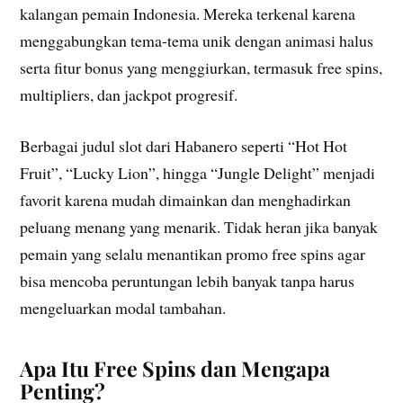
kalangan pemain Indonesia. Mereka terkenal karena
menggabungkan tema-tema unik dengan animasi halus
serta fitur bonus yang menggiurkan, termasuk free spins,
multipliers, dan jackpot progresif.
Berbagai judul slot dari Habanero seperti “Hot Hot
Fruit”, “Lucky Lion”, hingga “Jungle Delight” menjadi
favorit karena mudah dimainkan dan menghadirkan
peluang menang yang menarik. Tidak heran jika banyak
pemain yang selalu menantikan promo free spins agar
bisa mencoba peruntungan lebih banyak tanpa harus
mengeluarkan modal tambahan.
Apa Itu Free Spins dan Mengapa
Penting?