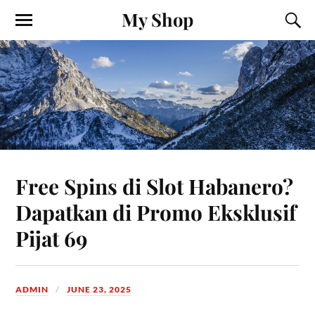
My Shop
Free Spins di Slot Habanero?
Dapatkan di Promo Eksklusif
Pijat 69
ADMIN
JUNE 23, 2025