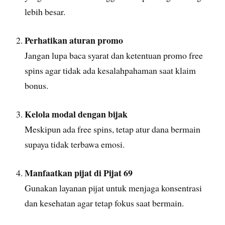
lebih besar.
Perhatikan aturan promo
Jangan lupa baca syarat dan ketentuan promo free
spins agar tidak ada kesalahpahaman saat klaim
bonus.
Kelola modal dengan bijak
Meskipun ada free spins, tetap atur dana bermain
supaya tidak terbawa emosi.
Manfaatkan pijat di Pijat 69
Gunakan layanan pijat untuk menjaga konsentrasi
dan kesehatan agar tetap fokus saat bermain.