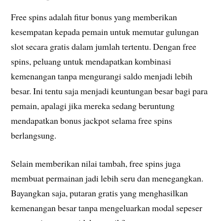
Free spins adalah fitur bonus yang memberikan
kesempatan kepada pemain untuk memutar gulungan
slot secara gratis dalam jumlah tertentu. Dengan free
spins, peluang untuk mendapatkan kombinasi
kemenangan tanpa mengurangi saldo menjadi lebih
besar. Ini tentu saja menjadi keuntungan besar bagi para
pemain, apalagi jika mereka sedang beruntung
mendapatkan bonus jackpot selama free spins
berlangsung.
Selain memberikan nilai tambah, free spins juga
membuat permainan jadi lebih seru dan menegangkan.
Bayangkan saja, putaran gratis yang menghasilkan
kemenangan besar tanpa mengeluarkan modal sepeser