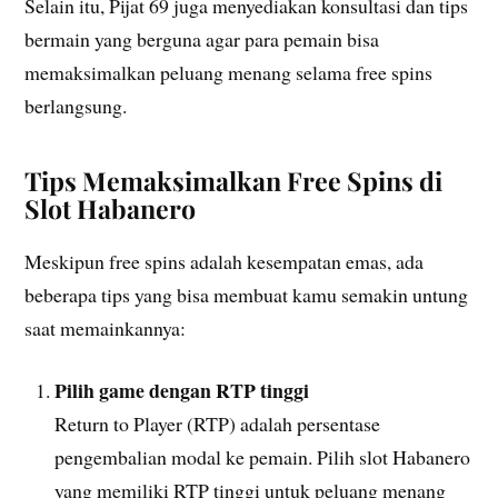
Selain itu, Pijat 69 juga menyediakan konsultasi dan tips
bermain yang berguna agar para pemain bisa
memaksimalkan peluang menang selama free spins
berlangsung.
Tips Memaksimalkan Free Spins di
Slot Habanero
Meskipun free spins adalah kesempatan emas, ada
beberapa tips yang bisa membuat kamu semakin untung
saat memainkannya:
Pilih game dengan RTP tinggi
Return to Player (RTP) adalah persentase
pengembalian modal ke pemain. Pilih slot Habanero
yang memiliki RTP tinggi untuk peluang menang