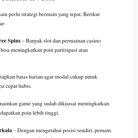
n perlu strategi bermain yang tepat. Berikut
ar:
ree Spins
– Banyak slot dan permainan casino
bisa meningkatkan poin partisipasi atau
tapkan batas harian agar modal cukup untuk
a cepat habis.
ainkan game yang sudah dikuasai meningkatkan
dapatkan poin lebih tinggi.
rkala
– Dengan mengetahui posisi sendiri, pemain