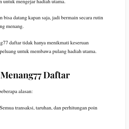
an untuk mengejar hadiah utama.
bisa datang kapan saja, jadi bermain secara rutin
ang menang.
g77 daftar tidak hanya menikmati keseruan
 peluang untuk membawa pulang hadiah utama.
 Menang77 Daftar
eberapa alasan:
Semua transaksi, taruhan, dan perhitungan poin