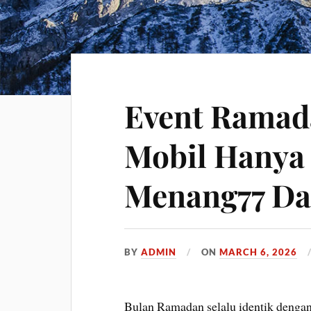
Event Ramad
Mobil Hanya
Menang77 Da
BY
ADMIN
ON
MARCH 6, 2026
Bulan Ramadan selalu identik dengan