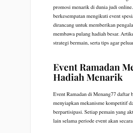
promosi menarik di dunia judi online
berkesempatan mengikuti event spesi
dirancang untuk memberikan pengala
membawa pulang hadiah besar. Artikel
strategi bermain, serta tips agar pel
Event Ramadan Me
Hadiah Menarik
Event Ramadan di Menang77 daftar bu
menyiapkan mekanisme kompetitif da
berpartisipasi. Setiap pemain yang ak
lain selama periode event akan secara