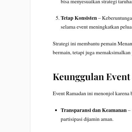
bisa menyesuaikan strategi taruh
Tetap Konsisten
– Keberuntungan 
selama event meningkatkan pelu
Strategi ini membantu pemain Menan
bermain, tetapi juga memaksimalkan
Keunggulan Event
Event Ramadan ini menonjol karena b
Transparansi dan Keamanan
– 
partisipasi dijamin aman.