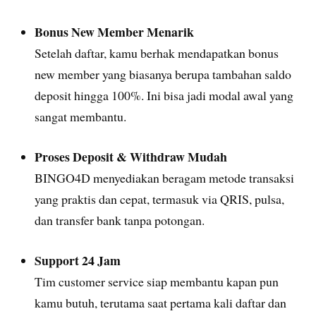
Bonus New Member Menarik
Setelah daftar, kamu berhak mendapatkan bonus
new member yang biasanya berupa tambahan saldo
deposit hingga 100%. Ini bisa jadi modal awal yang
sangat membantu.
Proses Deposit & Withdraw Mudah
BINGO4D menyediakan beragam metode transaksi
yang praktis dan cepat, termasuk via QRIS, pulsa,
dan transfer bank tanpa potongan.
Support 24 Jam
Tim customer service siap membantu kapan pun
kamu butuh, terutama saat pertama kali daftar dan