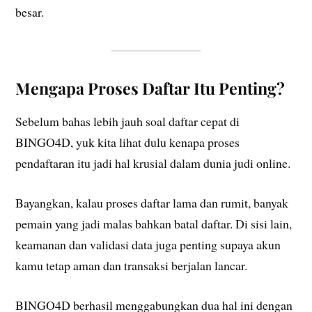
besar.
Mengapa Proses Daftar Itu Penting?
Sebelum bahas lebih jauh soal daftar cepat di
BINGO4D, yuk kita lihat dulu kenapa proses
pendaftaran itu jadi hal krusial dalam dunia judi online.
Bayangkan, kalau proses daftar lama dan rumit, banyak
pemain yang jadi malas bahkan batal daftar. Di sisi lain,
keamanan dan validasi data juga penting supaya akun
kamu tetap aman dan transaksi berjalan lancar.
BINGO4D berhasil menggabungkan dua hal ini dengan