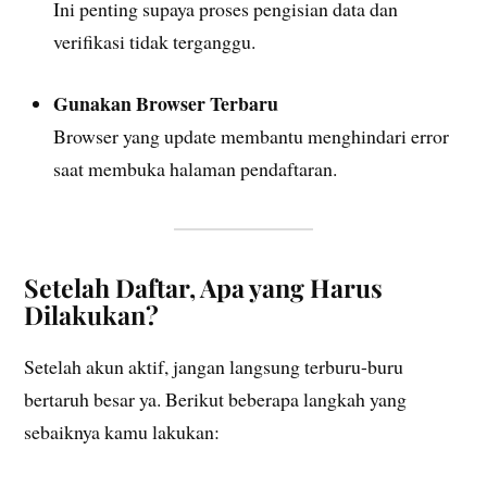
Ini penting supaya proses pengisian data dan
verifikasi tidak terganggu.
Gunakan Browser Terbaru
Browser yang update membantu menghindari error
saat membuka halaman pendaftaran.
Setelah Daftar, Apa yang Harus
Dilakukan?
Setelah akun aktif, jangan langsung terburu-buru
bertaruh besar ya. Berikut beberapa langkah yang
sebaiknya kamu lakukan: