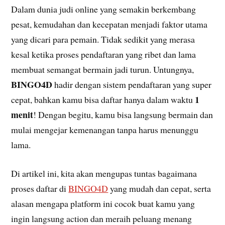
Dalam dunia judi online yang semakin berkembang
pesat, kemudahan dan kecepatan menjadi faktor utama
yang dicari para pemain. Tidak sedikit yang merasa
kesal ketika proses pendaftaran yang ribet dan lama
membuat semangat bermain jadi turun. Untungnya,
BINGO4D
hadir dengan sistem pendaftaran yang super
1
cepat, bahkan kamu bisa daftar hanya dalam waktu
menit
! Dengan begitu, kamu bisa langsung bermain dan
mulai mengejar kemenangan tanpa harus menunggu
lama.
Di artikel ini, kita akan mengupas tuntas bagaimana
proses daftar di
BINGO4D
yang mudah dan cepat, serta
alasan mengapa platform ini cocok buat kamu yang
ingin langsung action dan meraih peluang menang