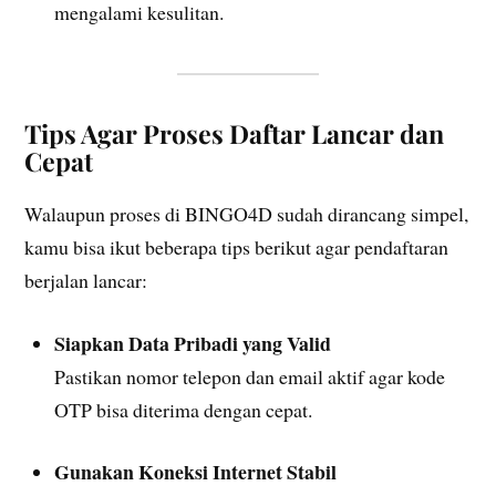
mengalami kesulitan.
Tips Agar Proses Daftar Lancar dan
Cepat
Walaupun proses di BINGO4D sudah dirancang simpel,
kamu bisa ikut beberapa tips berikut agar pendaftaran
berjalan lancar:
Siapkan Data Pribadi yang Valid
Pastikan nomor telepon dan email aktif agar kode
OTP bisa diterima dengan cepat.
Gunakan Koneksi Internet Stabil