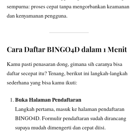
sempurna: proses cepat tanpa mengorbankan keamanan
dan kenyamanan pengguna.
Cara Daftar BINGO4D dalam 1 Menit
Kamu pasti penasaran dong, gimana sih caranya bisa
daftar secepat itu? Tenang, berikut ini langkah-langkah
sederhana yang bisa kamu ikuti:
Buka Halaman Pendaftaran
Langkah pertama, masuk ke halaman pendaftaran
BINGO4D. Formulir pendaftaran sudah dirancang
supaya mudah dimengerti dan cepat diisi.