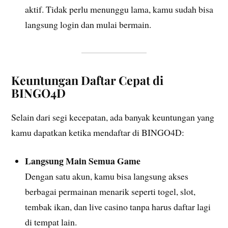
aktif. Tidak perlu menunggu lama, kamu sudah bisa
langsung login dan mulai bermain.
Keuntungan Daftar Cepat di
BINGO4D
Selain dari segi kecepatan, ada banyak keuntungan yang
kamu dapatkan ketika mendaftar di BINGO4D:
Langsung Main Semua Game
Dengan satu akun, kamu bisa langsung akses
berbagai permainan menarik seperti togel, slot,
tembak ikan, dan live casino tanpa harus daftar lagi
di tempat lain.