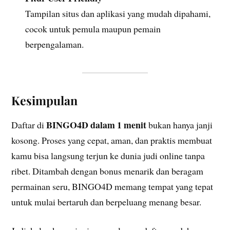
Tampilan situs dan aplikasi yang mudah dipahami,
cocok untuk pemula maupun pemain
berpengalaman.
Kesimpulan
BINGO4D dalam 1 menit
Daftar di
bukan hanya janji
kosong. Proses yang cepat, aman, dan praktis membuat
kamu bisa langsung terjun ke dunia judi online tanpa
ribet. Ditambah dengan bonus menarik dan beragam
permainan seru, BINGO4D memang tempat yang tepat
untuk mulai bertaruh dan berpeluang menang besar.